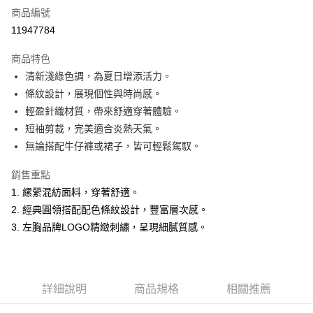
商品編號
超商取貨付款
11947784
LINE Pay
商品特色
Apple Pay
清新淺綠色調，為夏日增添活力。
條紋設計，展現個性與時尚感。
悠遊付
輕盈針織材質，帶來舒適穿著體驗。
ATM付款
短袖剪裁，完美適合炎熱天氣。
無論搭配牛仔褲或裙子，皆可輕鬆駕馭。
運送方式
銷售重點
全家取貨付款
1. 縲縈混紡面料，穿著舒適。
每筆NT$60，滿NT$1,500(含以上)免運費
2. 經典圓領搭配配色條紋設計，豐富層次感。
付款後全家取貨
3. 左胸品牌LOGO精緻刺繡，呈現細膩質感。
每筆NT$60，滿NT$1,500(含以上)免運費
萊爾富取貨付款
詳細說明
商品規格
相關推薦
每筆NT$60，滿NT$1,500(含以上)免運費