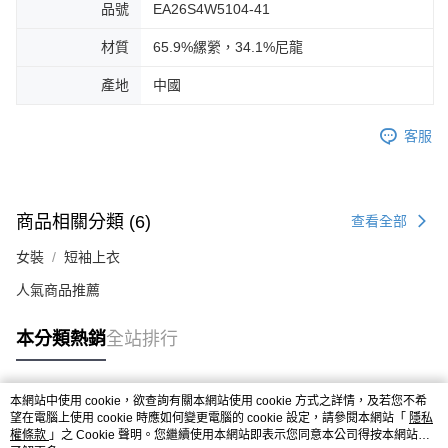
品號
EA26S4W5104-41
材質
65.9%縲縈，34.1%尼龍
產地
中國
客服
商品相關分類 (6)
查看全部
女裝
短袖上衣
人氣商品推薦
本分類熱銷
全站排行
本網站中使用 cookie，欲查詢有關本網站使用 cookie 方式之詳情，及若您不希
熱門標籤
望在電腦上使用 cookie 時應如何變更電腦的 cookie 設定，請參閱本網站「
隱私
權條款
」之 Cookie 聲明。您繼續使用本網站即表示您同意本公司得按本網站使