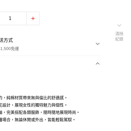
清除
紀錄
送方式
1,500免運
次付款
付款
約，純棉材質帶來無與倫比的舒適感。
花設計，展現女性的獨特魅力與個性。
袖，完美搭配各類服飾，隨時隨地展現時尚。
種場合，無論休閒或外出，皆能輕鬆駕馭。