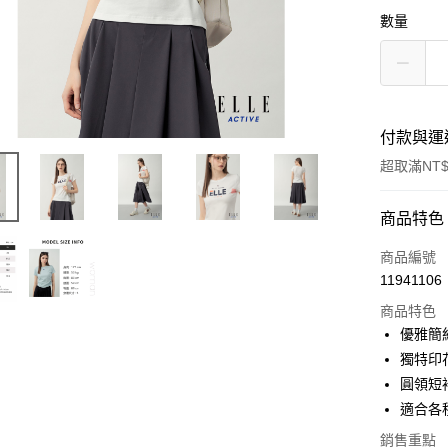
數量
付款與運
超取滿NT$
付款方式
商品特色
信用卡一
商品編號
11941106
超商取貨
商品特色
LINE Pay
優雅簡
獨特印
Apple Pay
圓領短
悠遊付
適合各
ATM付款
銷售重點