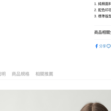
1. 純棉
2. 配色
運送方式
3. 標準
全家取貨
每筆NT$6
商品相關分
付款後全
女裝
短
每筆NT$6
分享
人氣商品
萊爾富取
新品上市
每筆NT$6
女裝
【
付款後萊
說明
商品規格
相關推薦
郊遊首選
每筆NT$6
7-11取貨
每筆NT$6
付款後7-1
每筆NT$6