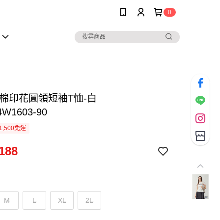
0
純棉印花圓領短袖T恤-白
4W1603-90
1,500免運
188
M
L
XL
2L