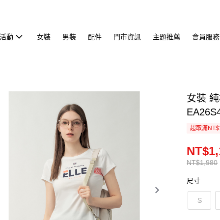
活動
女裝
男裝
配件
門市資訊
主題推薦
會員服務
女裝 
EA26S
超取滿NT$
NT$1,
NT$1,980
尺寸
S