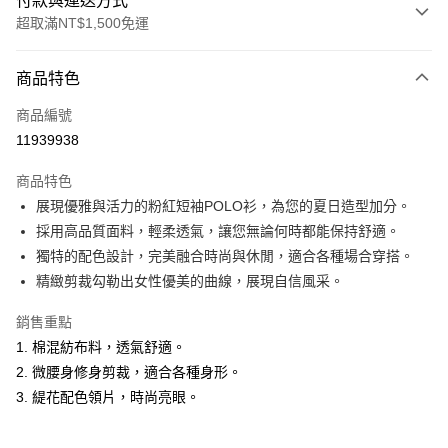
付款與運送方式
超取滿NT$1,500免運
付款方式
商品特色
信用卡一次付款
商品編號
超商取貨付款
11939938
LINE Pay
商品特色
Apple Pay
展現優雅與活力的粉紅短袖POLO衫，為您的夏日造型加分。
採用高品質面料，輕柔透氣，讓您無論何時都能保持舒適。
悠遊付
獨特的配色設計，完美融合時尚與休閒，適合各種場合穿搭。
ATM付款
精緻剪裁勾勒出女性優美的曲線，展現自信風采。
銷售重點
運送方式
1. 棉混紡布料，透氣舒適。
全家取貨付款
2. 微腰身修身剪裁，適合各種身形。
每筆NT$60，滿NT$1,500(含以上)免運費
3. 緹花配色領片，時尚亮眼。
付款後全家取貨