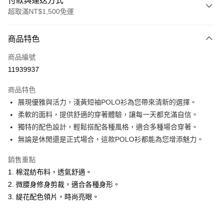
付款與運送方式
超取滿NT$1,500免運
付款方式
商品特色
信用卡一次付款
商品編號
超商取貨付款
11939937
LINE Pay
商品特色
Apple Pay
展現優雅與活力，淺黃短袖POLO衫為您帶來清新的選擇。
柔軟的面料，提供舒適的穿著體驗，讓每一天都充滿自信。
悠遊付
獨特的配色設計，輕鬆搭配各種風格，適合多種場合穿著。
ATM付款
無論是休閒還是正式場合，這款POLO衫都能為您增添魅力。
銷售重點
運送方式
1. 棉混紡布料，透氣舒適。
全家取貨付款
2. 微腰身修身剪裁，適合各種身形。
每筆NT$60，滿NT$1,500(含以上)免運費
3. 緹花配色領片，時尚亮眼。
付款後全家取貨