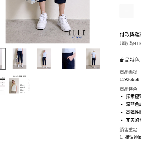
付款與運
超取滿NT$
付款方式
商品特色
信用卡一
商品編號
11926558
超商取貨
商品特色
LINE Pay
探索極
深藍色
Apple Pay
高彈性
悠遊付
完美的
ATM付款
銷售重點
1. 彈性