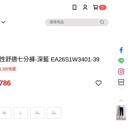
0
性舒適七分褲-深藍 EA26S1W3401-39
1,500免運
786
M
L
XL
2L