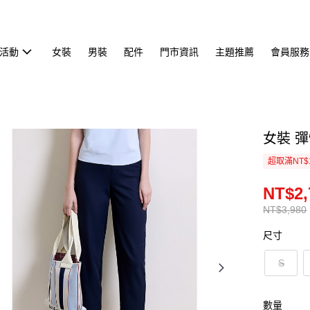
活動
女裝
男裝
配件
門市資訊
主題推薦
會員服務
女裝 彈
超取滿NT$
NT$2,
NT$3,980
尺寸
S
數量