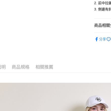
2. 前中
運送方式
3. 側邊
全家取貨
每筆NT$6
商品相關分
付款後全
女裝
長
每筆NT$6
分享
人氣商品
萊爾富取
新品上市
每筆NT$6
女裝
【
付款後萊
說明
商品規格
相關推薦
每筆NT$6
7-11取貨
每筆NT$6
付款後7-1
每筆NT$6