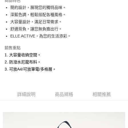
商品特色
Apple Pay
簡約設計，展現您的獨特品味。
深藍色調，輕鬆搭配各種風格。
悠遊付
大容量設計，滿足日常需求。
ATM付款
舒適背負，讓您無負擔出行。
ELLE ACTIVE，為您的生活添彩。
運送方式
銷售重點
全家取貨付款
1. 大容量收納空間。
每筆NT$60，滿NT$1,500(含以上)免運費
2. 防潑水尼龍布料。
付款後全家取貨
3. 可放A4/可放筆電/多格層。
每筆NT$60，滿NT$1,500(含以上)免運費
萊爾富取貨付款
詳細說明
商品規格
相關推薦
每筆NT$60，滿NT$1,500(含以上)免運費
付款後萊爾富取貨
每筆NT$60，滿NT$1,500(含以上)免運費
7-11取貨付款