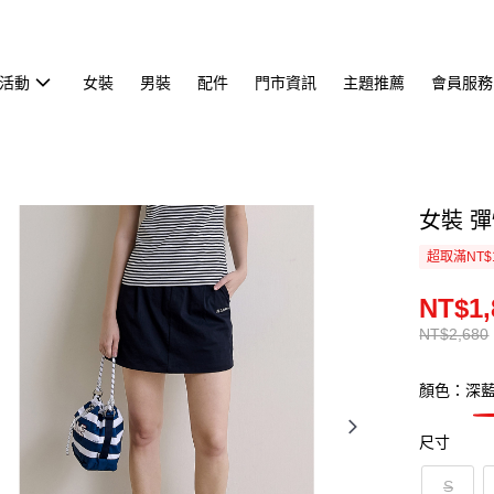
活動
女裝
男裝
配件
門市資訊
主題推薦
會員服務
女裝 彈
超取滿NT$
NT$1,
NT$2,680
顏色：深
尺寸
S