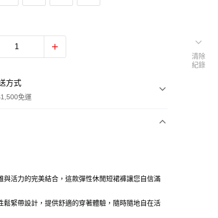
清除
紀錄
送方式
1,500免運
次付款
付款
雅與活力的完美結合，這款彈性休閒短裙褲讓您自信滿
性鬆緊帶設計，提供舒適的穿著體驗，隨時隨地自在活