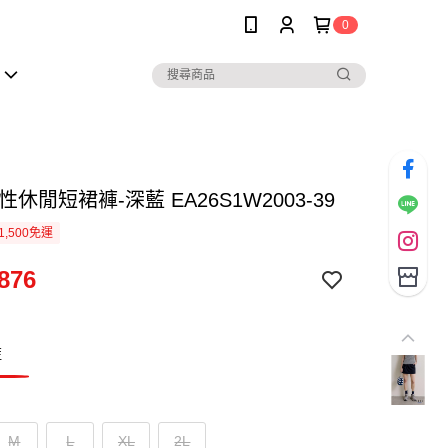
0
性休閒短裙褲-深藍 EA26S1W2003-39
1,500免運
876
藍
M
L
XL
2L