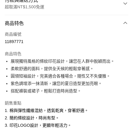
付款與運送方式
超取滿NT$1,500免運
付款方式
商品特色
信用卡一次付款
商品編號
超商取貨付款
11897771
LINE Pay
商品特色
Apple Pay
展現獨特風格的條紋印花設計，讓您在人群中脫穎而出。
柔軟舒適的面料，提供全天候的輕鬆穿著感。
悠遊付
圓領短袖設計，完美適合各種場合，隨性又不失優雅。
ATM付款
紫色調增添一抹清新，讓您的夏日造型更加亮眼。
搭配褲裝或裙子，輕鬆打造時尚造型。
運送方式
銷售重點
全家取貨付款
1. 棉與彈性纖維混紡，透氣乾爽，穿著舒適。
每筆NT$60，滿NT$1,500(含以上)免運費
2. 簡約條紋設計，時尚有型。
付款後全家取貨
3. 印花LOGO設計，更顯年輕活力。