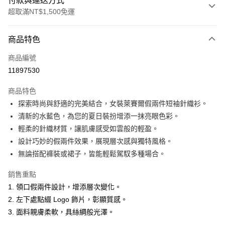
付款與運送方式
超取滿NT$1,500免運
付款方式
商品特色
信用卡一次付款
商品編號
超商取貨付款
11897530
LINE Pay
商品特色
Apple Pay
探索時尚與舒適的完美結合，女裝萊賽爾假兩件短袖針織衫。
清新的水藍色，為您的夏日裝扮增添一抹亮眼色彩。
悠遊付
輕柔的針織材質，讓肌膚感受如雲般的輕盈。
ATM付款
設計巧妙的假兩件效果，展現層次感與獨特風格。
無論搭配褲裝或裙子，皆能輕鬆駕馭多種場合。
運送方式
銷售重點
全家取貨付款
1. 領口假兩件設計，增添層次變化。
每筆NT$60，滿NT$1,500(含以上)免運費
2. 左下處點綴 Logo 飾片，彰顯質感。
付款後全家取貨
3. 面料親膚柔軟，具絲綢般光澤。