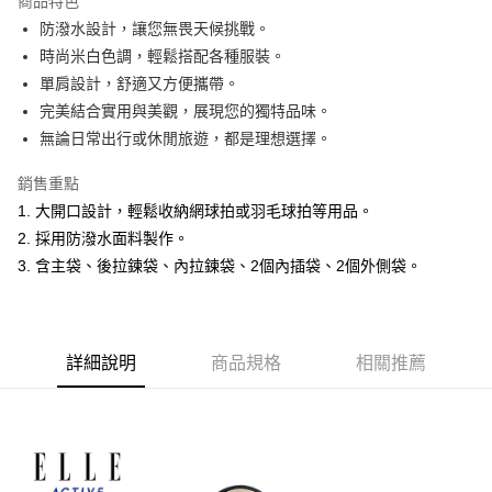
商品特色
Apple Pay
防潑水設計，讓您無畏天候挑戰。
時尚米白色調，輕鬆搭配各種服裝。
悠遊付
單肩設計，舒適又方便攜帶。
ATM付款
完美結合實用與美觀，展現您的獨特品味。
無論日常出行或休閒旅遊，都是理想選擇。
運送方式
銷售重點
全家取貨付款
1. 大開口設計，輕鬆收納網球拍或羽毛球拍等用品。
每筆NT$60，滿NT$1,500(含以上)免運費
2. 採用防潑水面料製作。
付款後全家取貨
3. 含主袋、後拉鍊袋、內拉鍊袋、2個內插袋、2個外側袋。
每筆NT$60，滿NT$1,500(含以上)免運費
萊爾富取貨付款
詳細說明
商品規格
相關推薦
每筆NT$60，滿NT$1,500(含以上)免運費
付款後萊爾富取貨
每筆NT$60，滿NT$1,500(含以上)免運費
7-11取貨付款