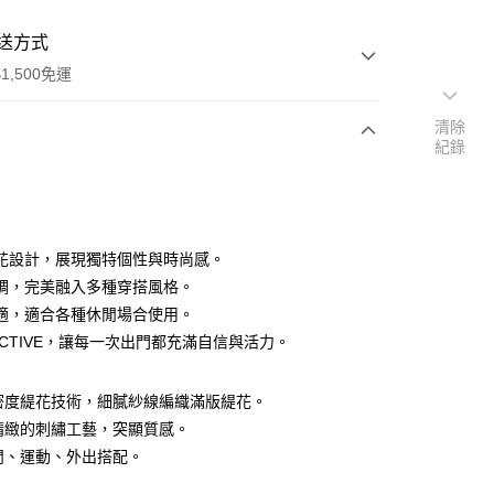
送方式
1,500免運
清除
紀錄
次付款
付款
花設計，展現獨特個性與時尚感。
調，完美融入多種穿搭風格。
適，適合各種休閒場合使用。
 ACTIVE，讓每一次出門都充滿自信與活力。
高密度緹花技術，細膩紗線編織滿版緹花。
前精緻的刺繡工藝，突顯質感。
休閒、運動、外出搭配。
付款