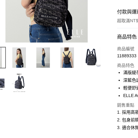
付款與運
超取滿NT$
付款方式
商品特色
信用卡一
商品編號
11889333
超商取貨
商品特色
LINE Pay
滿版緹
深藍色
Apple Pay
輕便舒
悠遊付
ELLE
ATM付款
銷售重點
1. 採用
2. 包身
運送方式
3. 適合
全家取貨