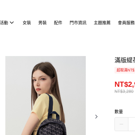
活動
女裝
男裝
配件
門市資訊
主題推薦
會員服務
滿版緹花
超取滿NT$
NT$2,
NT$3,280
數量