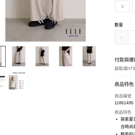
S
數量
付款與運
超取滿NT$
付款方式
商品特色
信用卡一
商品編號
11861495
超商取貨
商品特色
LINE Pay
探索夏
合時尚
Apple Pay
輕盈的