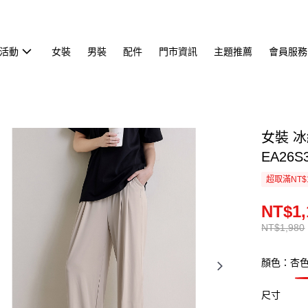
活動
女裝
男裝
配件
門市資訊
主題推薦
會員服務
女裝 
EA26S
超取滿NT$
NT$1,
NT$1,980
顏色：杏
尺寸