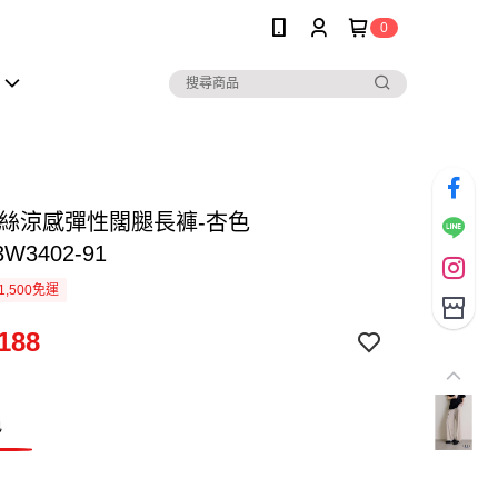
0
冰絲涼感彈性闊腿長褲-杏色
3W3402-91
1,500免運
188
色