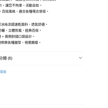
計，讓您不拘束，活動自如。
，百搭風格，適合各種場合穿搭。
優質冰絲涼感速乾面料，透氣舒適。
 + 防曬，立體剪裁，經典百搭。
腰頭 + 兩側斜插口袋設計。
付款
闊腿修飾各種腿型，視覺顯瘦。
0，滿NT$1,500(含以上)免運費
家取貨
類 (6)
0，滿NT$1,500(含以上)免運費
褲
貨付款
客服
0，滿NT$1,500(含以上)免運費
推薦
爾富取貨
0，滿NT$1,500(含以上)免運費
下著】
付款
系列
0，滿NT$1,500(含以上)免運費
推薦