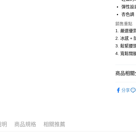
悠遊付
彈性設
杏色調
ATM付款
銷售重點
1. 嚴選
運送方式
2. 冰感
3. 鬆緊
全家取貨
4. 寬鬆
每筆NT$6
付款後全
商品相關分
每筆NT$6
女裝
長
萊爾富取
分享
每筆NT$6
人氣商品
付款後萊
新品上市
每筆NT$6
女裝
【
說明
商品規格
相關推薦
7-11取貨
涼感服飾
每筆NT$6
郊遊首選