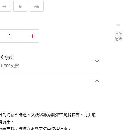
M
L
XL
清除
紀錄
送方式
1,500免運
次付款
付款
日的清新與舒適，女裝冰絲涼感彈性闊腿長褲，完美融
與實用。
冰絲面料，讓您在炎熱天氣中保持涼爽。