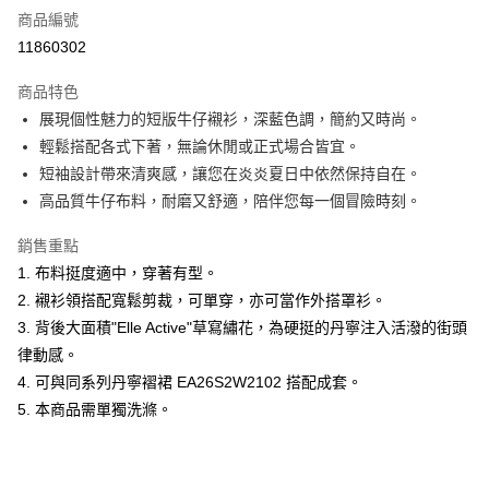
商品編號
超商取貨付款
11860302
LINE Pay
商品特色
Apple Pay
展現個性魅力的短版牛仔襯衫，深藍色調，簡約又時尚。
輕鬆搭配各式下著，無論休閒或正式場合皆宜。
悠遊付
短袖設計帶來清爽感，讓您在炎炎夏日中依然保持自在。
ATM付款
高品質牛仔布料，耐磨又舒適，陪伴您每一個冒險時刻。
銷售重點
運送方式
1. 布料挺度適中，穿著有型。
全家取貨付款
2. 襯衫領搭配寬鬆剪裁，可單穿，亦可當作外搭罩衫。
每筆NT$60，滿NT$1,500(含以上)免運費
3. 背後大面積"Elle Active"草寫繡花，為硬挺的丹寧注入活潑的街頭
付款後全家取貨
律動感。
4. 可與同系列丹寧褶裙 EA26S2W2102 搭配成套。
每筆NT$60，滿NT$1,500(含以上)免運費
5. 本商品需單獨洗滌。
萊爾富取貨付款
每筆NT$60，滿NT$1,500(含以上)免運費