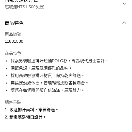
付款與運送方式
超取滿NT$1,500免運
付款方式
商品特色
信用卡一次付款
商品編號
超商取貨付款
11831530
LINE Pay
商品特色
Apple Pay
探索男裝吸溼排汗短袖POLO衫，專為現代男士設計。
深藍色調，展現低調優雅的品味。
悠遊付
採用高效吸濕排汗材質，保持乾爽舒適。
ATM付款
無論運動或休閒，皆能輕鬆駕馭各種場合。
讓您在每個瞬間都自信滿滿，展現魅力。
運送方式
銷售重點
全家取貨付款
1. 吸溼排汗面料，穿著舒適。
每筆NT$60，滿NT$1,500(含以上)免運費
2. 精緻滾邊領口設計。
付款後全家取貨