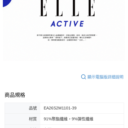
顯示電腦版詳細說明
商品規格
品號
EA26S2M1101-39
材質
91%聚酯纖維，9%彈性纖維