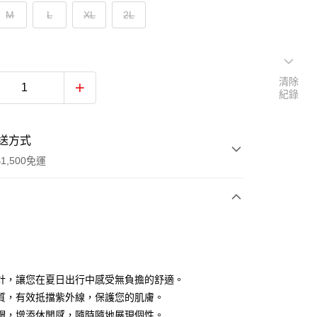
M
L
XL
2L
清除
紀錄
送方式
1,500免運
次付款
付款
計，讓您在夏日出行中感受無負擔的舒適。
質，有效抵擋紫外線，保護您的肌膚。
帽，增添休閒感，隨時隨地展現個性。