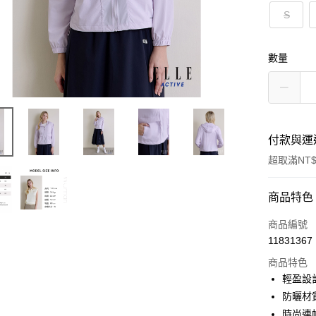
S
數量
付款與運
超取滿NT$
付款方式
商品特色
信用卡一
商品編號
11831367
超商取貨
商品特色
LINE Pay
輕盈設
防曬材
Apple Pay
時尚連