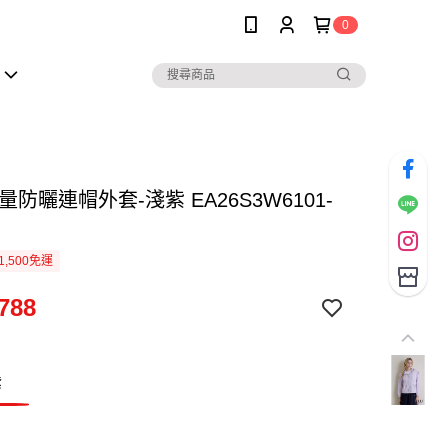
0
量防曬連帽外套-淺紫 EA26S3W6101-
1,500免運
788
紫