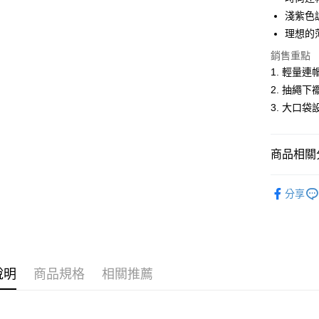
悠遊付
淺紫色
理想的
ATM付款
銷售重點
1. 輕量
運送方式
2. 抽繩
3. 大口
全家取貨
每筆NT$6
商品相關分
付款後全
每筆NT$6
女裝
薄
分享
萊爾富取
人氣商品
每筆NT$6
新品上市
付款後萊
女裝
【
每筆NT$6
說明
商品規格
相關推薦
郊遊首選
7-11取貨
每筆NT$6