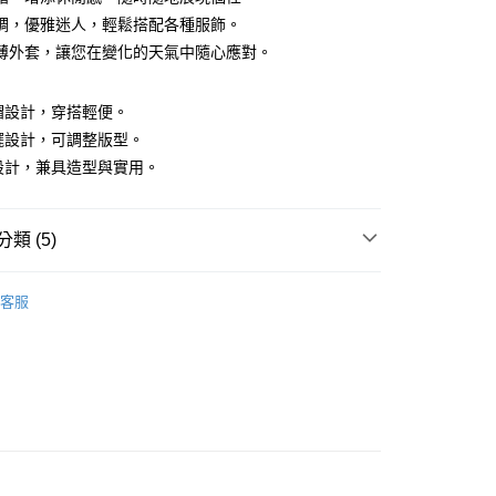
調，優雅迷人，輕鬆搭配各種服飾。
薄外套，讓您在變化的天氣中隨心應對。
連帽設計，穿搭輕便。
下襬設計，可調整版型。
袋設計，兼具造型與實用。
付款
0，滿NT$1,500(含以上)免運費
類 (5)
家取貨
0，滿NT$1,500(含以上)免運費
外套
客服
貨付款
推薦
0，滿NT$1,500(含以上)免運費
爾富取貨
外套】
0，滿NT$1,500(含以上)免運費
推薦
付款
0，滿NT$1,500(含以上)免運費