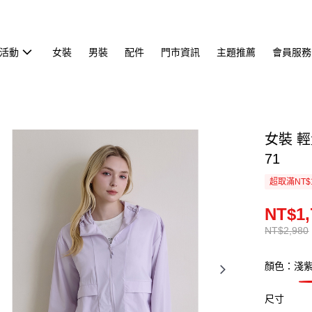
活動
女裝
男裝
配件
門市資訊
主題推薦
會員服務
女裝 輕
71
超取滿NT$
NT$1,
NT$2,980
顏色：淺
尺寸