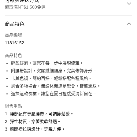
付款與運送方式
超取滿NT$1,500免運
付款方式
商品特色
信用卡一次付款
商品編號
超商取貨付款
11816152
LINE Pay
商品特色
Apple Pay
輕盈舒適，讓您在每一步中展現優雅。
附腰帶設計，突顯纖細腰身，完美修飾身形。
悠遊付
卡其色調，簡約百搭，輕鬆搭配各種風格。
ATM付款
適合多種場合，無論休閒還是聚會，皆能駕馭。
選擇這款長裙，讓您在夏日裡感受清新自在。
運送方式
銷售重點
全家取貨付款
1. 腰部配有專屬腰帶，可調節鬆緊。
每筆NT$60，滿NT$1,500(含以上)免運費
2. 彈性材質，穿著柔軟舒適。
付款後全家取貨
3. 前開襟拉鍊設計，穿脫方便。