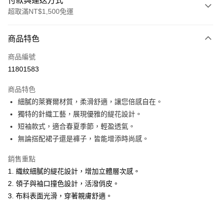
付款與運送方式
超取滿NT$1,500免運
付款方式
商品特色
信用卡一次付款
商品編號
超商取貨付款
11801583
LINE Pay
商品特色
Apple Pay
細膩的萊賽爾材質，柔滑舒適，讓您倍感自在。
獨特的針織工藝，展現優雅的緹花設計。
悠遊付
短袖款式，適合春夏季節，輕盈透氣。
ATM付款
無論搭配裙子還是褲子，皆能增添時尚感。
銷售重點
運送方式
1. 織紋細膩的緹花設計，增加立體層次感。
全家取貨付款
2. 領子與袖口撞色設計，活潑俏皮。
每筆NT$60，滿NT$1,500(含以上)免運費
3. 布料表面光滑，穿著親膚舒適。
付款後全家取貨