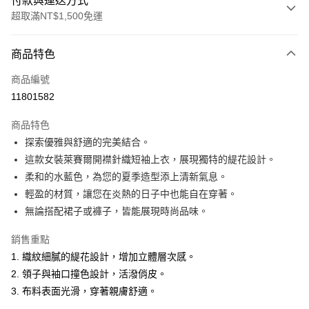
付款與運送方式
超取滿NT$1,500免運
付款方式
商品特色
信用卡一次付款
商品編號
超商取貨付款
11801582
LINE Pay
商品特色
Apple Pay
探索優雅與舒適的完美結合。
這款女裝萊賽爾開襟針織短袖上衣，展現獨特的緹花設計。
悠遊付
柔和的水藍色，為您的夏季造型添上清新氣息。
ATM付款
輕盈的材質，讓您在炎熱的日子中也能自在穿著。
無論搭配裙子或褲子，皆能展現時尚品味。
運送方式
銷售重點
全家取貨付款
1. 織紋細膩的緹花設計，增加立體層次感。
每筆NT$60，滿NT$1,500(含以上)免運費
2. 領子與袖口撞色設計，活潑俏皮。
付款後全家取貨
3. 布料表面光滑，穿著親膚舒適。