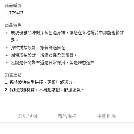
商品編號
超商取貨付款
11779407
LINE Pay
商品特色
Apple Pay
展現優雅品味的深藍色連身裙，讓您在各種場合中都能輕鬆駐
足。
悠遊付
彈性拼接設計，穿著舒適自在。
ATM付款
圓領短袖設計，增添女性柔美氣質。
無論是休閒聚會還是日常穿搭，皆是理想選擇。
運送方式
銷售重點
全家取貨付款
1. 獨特波浪造型拼接，更顯年輕活力。
每筆NT$60，滿NT$1,500(含以上)免運費
2. 採用抗皺材質，不易起皺摺，舒適透氣。
付款後全家取貨
每筆NT$60，滿NT$1,500(含以上)免運費
萊爾富取貨付款
詳細說明
商品規格
相關推薦
每筆NT$60，滿NT$1,500(含以上)免運費