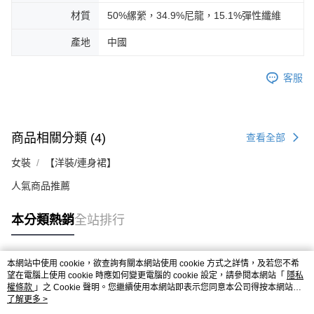
材質
50%縲縈，34.9%尼龍，15.1%彈性纖維
產地
中國
客服
商品相關分類 (4)
查看全部
女裝
【洋裝/連身裙】
人氣商品推薦
本分類熱銷
全站排行
本網站中使用 cookie，欲查詢有關本網站使用 cookie 方式之詳情，及若您不希
熱門標籤
望在電腦上使用 cookie 時應如何變更電腦的 cookie 設定，請參閱本網站「
隱私
權條款
」之 Cookie 聲明。您繼續使用本網站即表示您同意本公司得按本網站使
用條款之 Cookie 聲明使用 cookie。
了解更多 >