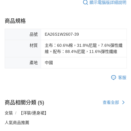
顯示電腦版詳細說明
商品規格
品號
EA26S1W2607-39
材質
主布：60.6%棉，31.8%尼龍，7.6%彈性纖
維。配布：88.4%尼龍，11.6%彈性纖維
產地
中國
客服
商品相關分類 (5)
查看全部
女裝
【洋裝/連身裙】
人氣商品推薦