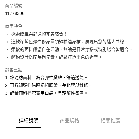
商品編號
超商取貨付款
11778306
LINE Pay
商品特色
Apple Pay
探索優雅與舒適的完美結合！
這款深藍色彈性修身圓領短袖連身裙，展現出您的迷人曲線。
悠遊付
柔軟的面料讓您自在活動，無論是日常穿搭或特別場合皆適合。
ATM付款
簡約設計搭配時尚元素，輕鬆打造出色的造型。
銷售重點
運送方式
1. 棉混紡面料，結合彈性纖維，舒適透氣。
全家取貨付款
2. 可拆卸彈性磁吸插扣腰帶，美化腰部線條。
每筆NT$60，滿NT$1,500(含以上)免運費
3. 輕量面料搭配實用口袋，呈現隨性氛圍。
付款後全家取貨
每筆NT$60，滿NT$1,500(含以上)免運費
萊爾富取貨付款
詳細說明
商品規格
相關推薦
每筆NT$60，滿NT$1,500(含以上)免運費