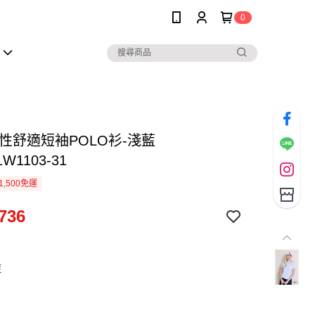
0
彈性舒適短袖POLO衫-淺藍
1W1103-31
1,500免運
736
藍