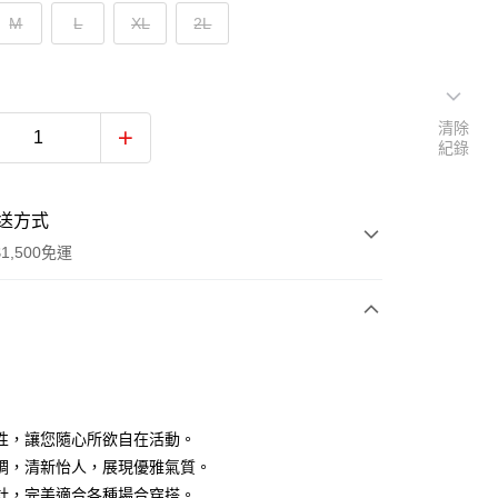
M
L
XL
2L
清除
紀錄
送方式
1,500免運
次付款
付款
性，讓您隨心所欲自在活動。
調，清新怡人，展現優雅氣質。
計，完美適合各種場合穿搭。