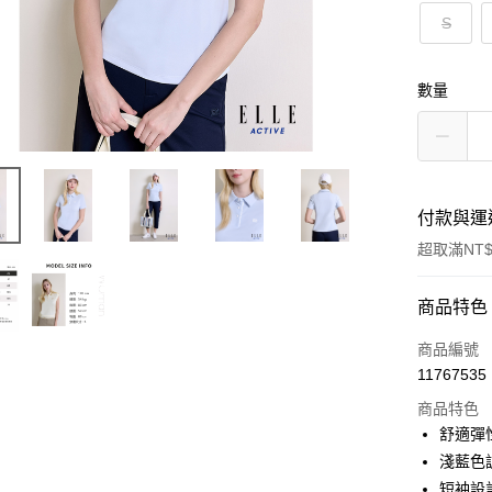
S
數量
付款與運
超取滿NT$
付款方式
商品特色
信用卡一
商品編號
11767535
超商取貨
商品特色
LINE Pay
舒適彈
淺藍色
Apple Pay
短袖設