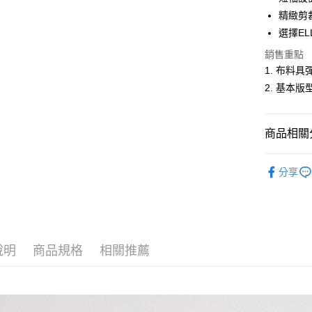
悠遊付
精緻剪
選擇EL
ATM付款
銷售重點
1. 布料
運送方式
2. 基本
全家取貨
每筆NT$6
商品相關分
付款後全
女裝
短
每筆NT$6
分享
人氣商品
萊爾富取
新品上市
每筆NT$6
女裝
【
付款後萊
說明
商品規格
相關推薦
每筆NT$6
7-11取貨
每筆NT$6