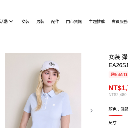
活動
女裝
男裝
配件
門市資訊
主題推薦
會員服務
女裝 
EA26S
超取滿NT$
NT$1,
NT$2,480
顏色：淺
尺寸