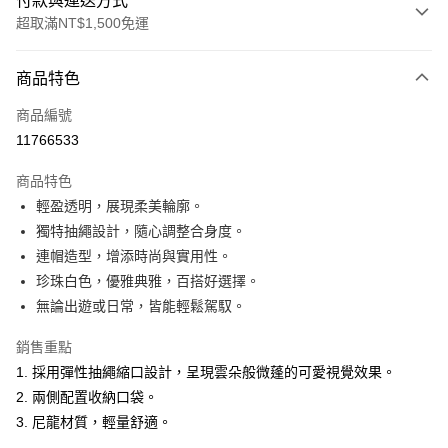
付款與運送方式
超取滿NT$1,500免運
付款方式
商品特色
信用卡一次付款
商品編號
超商取貨付款
11766533
LINE Pay
商品特色
Apple Pay
輕盈透明，展現柔美輪廓。
獨特抽繩設計，隨心調整合身度。
悠遊付
連帽造型，增添時尚與實用性。
ATM付款
珍珠白色，優雅典雅，百搭好選擇。
無論出遊或日常，皆能輕鬆駕馭。
運送方式
銷售重點
全家取貨付款
1. 採用彈性抽繩縮口設計，呈現雲朵般微蓬的可愛視覺效果。
每筆NT$60，滿NT$1,500(含以上)免運費
2. 兩側配置收納口袋。
付款後全家取貨
3. 尼龍材質，輕量舒適。