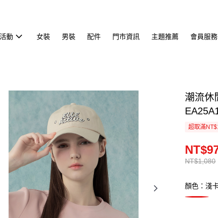
活動
女裝
男裝
配件
門市資訊
主題推薦
會員服務
潮流休
EA25A
超取滿NT$
NT$9
NT$1,080
顏色：淺