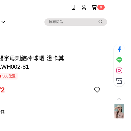
0
閒字母刺繡棒球帽-淺卡其
1WH002-81
1,500免運
72
卡其