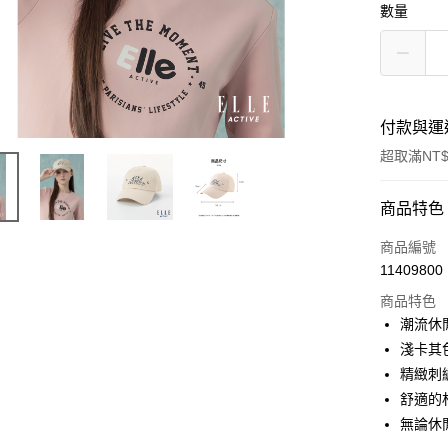
數量
付款與運
超取滿NT$
付款方式
商品特色
信用卡一
商品編號
11409800
超商取貨
商品特色
LINE Pay
潮流休
淺卡其
Apple Pay
精緻刺
悠遊付
舒適的
無論休
ATM付款