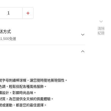
清除
送方式
紀錄
1,500免運
次付款
付款
閒字母刺繡棒球帽，讓您隨時隨地展現個性。
色調，輕鬆搭配各種風格服飾。
繡設計，彰顯時尚品味。
材質，為您提供全天候的佩戴體驗。
閒或運動，都是您的最佳選擇。