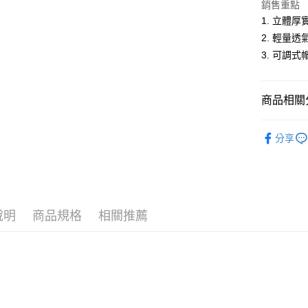
銷售重點
1. 立體
運送方式
2. 輕量
3. 可調
全家取貨
每筆NT$6
商品相關分
付款後全
每筆NT$6
配件
帽
分享
萊爾富取
人氣商品
每筆NT$6
郊遊首選
付款後萊
每筆NT$6
說明
商品規格
相關推薦
7-11取貨
每筆NT$6
付款後7-1
每筆NT$6