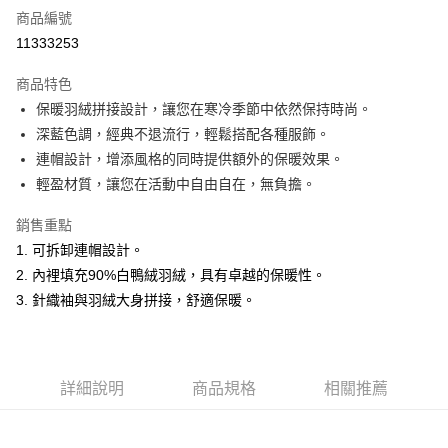
商品編號
超商取貨付款
11333253
LINE Pay
商品特色
Apple Pay
保暖羽絨拼接設計，讓您在寒冷季節中依然保持時尚。
深藍色調，經典不退流行，輕鬆搭配各種服飾。
悠遊付
連帽設計，增添風格的同時提供額外的保暖效果。
ATM付款
輕盈材質，讓您在活動中自由自在，無負擔。
銷售重點
運送方式
1. 可拆卸連帽設計。
全家取貨付款
2. 內裡填充90%白鴨絨羽絨，具有卓越的保暖性。
每筆NT$60，滿NT$1,500(含以上)免運費
3. 針織袖與羽絨大身拼接，舒適保暖。
付款後全家取貨
每筆NT$60，滿NT$1,500(含以上)免運費
萊爾富取貨付款
詳細說明
商品規格
相關推薦
每筆NT$60，滿NT$1,500(含以上)免運費