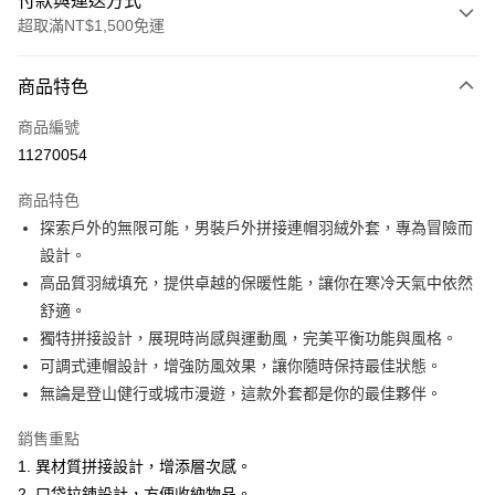
付款與運送方式
超取滿NT$1,500免運
付款方式
商品特色
信用卡一次付款
商品編號
超商取貨付款
11270054
LINE Pay
商品特色
Apple Pay
探索戶外的無限可能，男裝戶外拼接連帽羽絨外套，專為冒險而
設計。
悠遊付
高品質羽絨填充，提供卓越的保暖性能，讓你在寒冷天氣中依然
ATM付款
舒適。
獨特拼接設計，展現時尚感與運動風，完美平衡功能與風格。
運送方式
可調式連帽設計，增強防風效果，讓你隨時保持最佳狀態。
無論是登山健行或城市漫遊，這款外套都是你的最佳夥伴。
全家取貨付款
每筆NT$60，滿NT$1,500(含以上)免運費
銷售重點
付款後全家取貨
1. 異材質拼接設計，增添層次感。
2. 口袋拉鍊設計，方便收納物品。