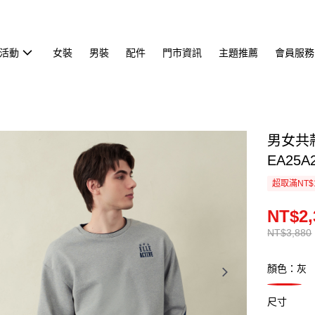
活動
女裝
男裝
配件
門市資訊
主題推薦
會員服務
男女共
EA25A2
超取滿NT$
NT$2,
NT$3,880
顏色：灰
尺寸