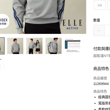
XS
數量
付款與運
超取滿NT$
付款方式
商品特色
信用卡一
商品編號
11269944
超商取貨
商品特色
LINE Pay
經典圓
寬版剪
Apple Pay
柔軟材