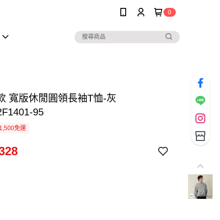
0
款 寬版休閒圓領長袖T恤-灰
F1401-95
1,500免運
328