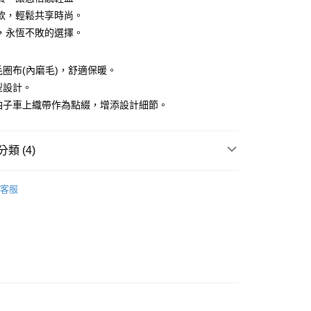
款，輕鬆共享時尚。
，永恆不敗的選擇。
紡毛圈布(內磨毛)，舒適保暖。
版型設計。
與袖子車上織帶作為點綴，增添設計細節。
付款
0，滿NT$1,500(含以上)免運費
類 (4)
家取貨
0，滿NT$1,500(含以上)免運費
袖上衣
客服
貨付款
推薦
0，滿NT$1,500(含以上)免運費
上衣】
爾富取貨
系列
0，滿NT$1,500(含以上)免運費
付款
0，滿NT$1,500(含以上)免運費