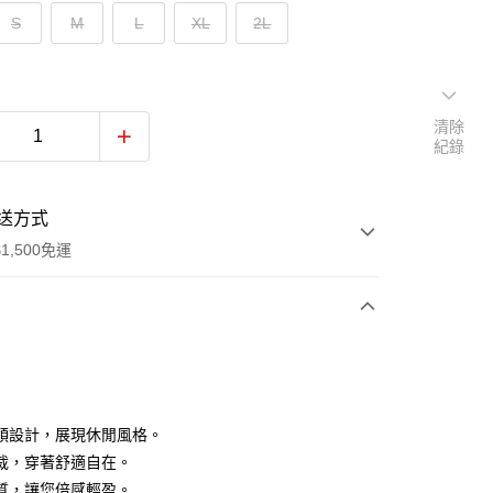
S
M
L
XL
2L
清除
紀錄
送方式
1,500免運
次付款
付款
領設計，展現休閒風格。
裁，穿著舒適自在。
質，讓您倍感輕盈。