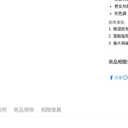
悠遊付
男女共
灰色調
ATM付款
銷售重點
1. 棉混
運送方式
2. 寬鬆
3. 後片
全家取貨
每筆NT$6
商品相關分
付款後全
每筆NT$6
男裝
長
分享
萊爾富取
人氣商品
每筆NT$6
男裝
【
付款後萊
男女共款
每筆NT$6
說明
商品規格
相關推薦
7-11取貨
每筆NT$6