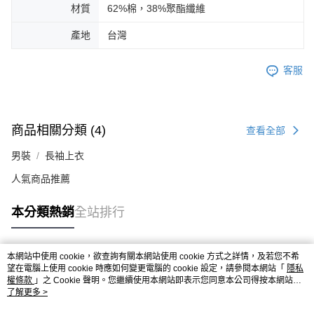
材質
62%棉，38%聚酯纖維
產地
台灣
客服
商品相關分類 (4)
查看全部
男裝
長袖上衣
人氣商品推薦
本分類熱銷
全站排行
本網站中使用 cookie，欲查詢有關本網站使用 cookie 方式之詳情，及若您不希
熱門標籤
望在電腦上使用 cookie 時應如何變更電腦的 cookie 設定，請參閱本網站「
隱私
權條款
」之 Cookie 聲明。您繼續使用本網站即表示您同意本公司得按本網站使
用條款之 Cookie 聲明使用 cookie。
了解更多 >