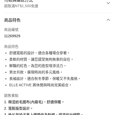
付款與運送方式
超取滿NT$1,500免運
付款方式
商品特色
信用卡一次付款
商品編號
超商取貨付款
11269929
LINE Pay
商品特色
Apple Pay
舒適寬鬆的設計，適合各種場合穿著。
柔軟的材質，讓您感受無拘無束的自在。
悠遊付
鮮豔的紅色，為您的造型增添活力。
ATM付款
男女共款，展現時尚的多元風格。
長袖設計，適合秋冬季節，保暖又不失風格。
運送方式
ELLE ACTIVE 將休閒與時尚完美結合。
全家取貨付款
銷售重點
每筆NT$60，滿NT$1,500(含以上)免運費
1. 棉混紡毛圈布(內磨毛)，舒適保暖。
付款後全家取貨
2. 寬鬆版型設計。
3. 後片與袖子車上織帶作為點綴，增添設計細節。