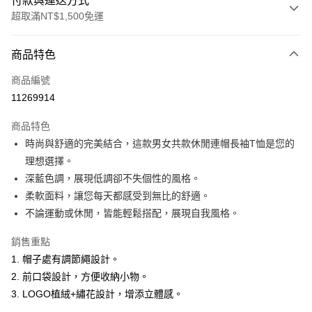
付款與運送方式
超取滿NT$1,500免運
付款方式
商品特色
信用卡一次付款
商品編號
超商取貨付款
11269914
LINE Pay
商品特色
Apple Pay
時尚與舒適的完美結合，這款男女共款休閒連帽長袖T恤是您的
理想選擇。
悠遊付
深藍色調，展現低調卻不失個性的風格。
ATM付款
柔軟面料，讓您每天都感受到無比的舒適。
不論運動或休閒，皆能輕鬆搭配，展現自我風格。
運送方式
銷售重點
全家取貨付款
1. 帽子處有調節繩設計。
每筆NT$60，滿NT$1,500(含以上)免運費
2. 前口袋設計，方便收納小物。
付款後全家取貨
3. LOGO植絨+繡花設計，增添立體感。