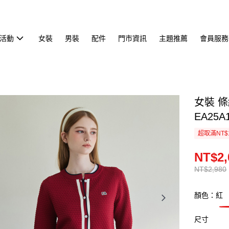
活動
女裝
男裝
配件
門市資訊
主題推薦
會員服務
女裝 
EA25A
超取滿NT$
NT$2,
NT$2,980
顏色：紅
尺寸