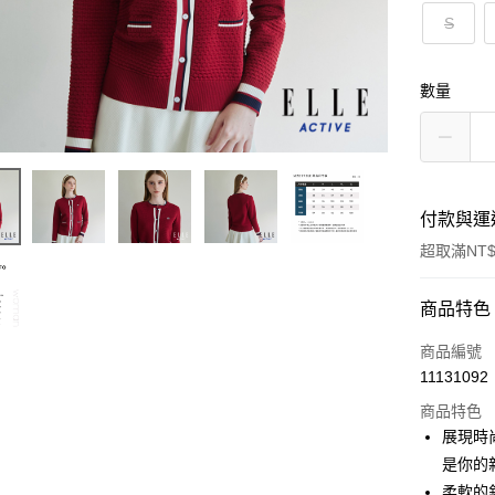
S
數量
付款與運
超取滿NT$
付款方式
商品特色
信用卡一
商品編號
11131092
超商取貨
商品特色
LINE Pay
展現時
是你的
Apple Pay
柔軟的