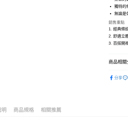
悠遊付
獨特的
無論是
ATM付款
銷售重點
1. 經典
運送方式
2. 舒適
3. 百搭
全家取貨
每筆NT$6
商品相關分
付款後全
每筆NT$6
女裝
薄
分享
萊爾富取
人氣商品
每筆NT$6
女裝
【
付款後萊
每筆NT$6
說明
商品規格
相關推薦
7-11取貨
每筆NT$6