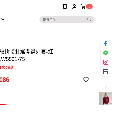
0
條紋拼接針織開襟外套-紅
1W5501-75
1,500免運
086