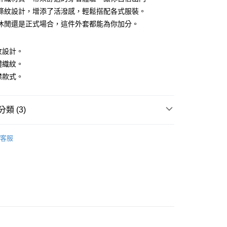
條紋設計，增添了活潑感，輕鬆搭配各式服裝。
休閒還是正式場合，這件外套都能為你加分。
條紋設計。
立體織紋。
開襟款式。
付款
0，滿NT$1,500(含以上)免運費
類 (3)
家取貨
0，滿NT$1,500(含以上)免運費
外套
客服
貨付款
推薦
0，滿NT$1,500(含以上)免運費
外套】
爾富取貨
0，滿NT$1,500(含以上)免運費
付款
0，滿NT$1,500(含以上)免運費