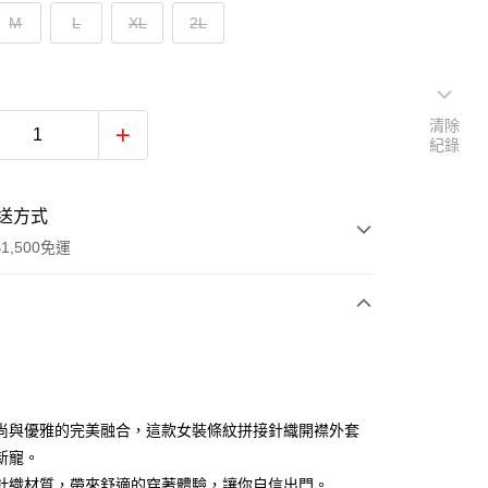
M
L
XL
2L
清除
紀錄
送方式
1,500免運
次付款
付款
尚與優雅的完美融合，這款女裝條紋拼接針織開襟外套
新寵。
針織材質，帶來舒適的穿著體驗，讓你自信出門。