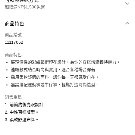
付款與運送方式
超取滿NT$1,500免運
付款方式
商品特色
信用卡一次付款
商品編號
超商取貨付款
11117052
LINE Pay
商品特色
Apple Pay
展現個性的彩繪藝術印花設計，為你的穿搭增添獨特魅力。
連帽款式結合時尚與實用，適合各種場合穿著。
悠遊付
採用柔軟舒適的面料，讓你每一天都感受自在。
ATM付款
無論搭配運動褲或牛仔褲，輕鬆打造時尚造型。
銷售重點
運送方式
1. 前簡約後亮眼設計。
全家取貨付款
2. 中性百搭版型。
每筆NT$60，滿NT$1,500(含以上)免運費
3. 柔軟舒適布料。
付款後全家取貨