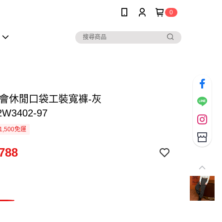
0
都會休閒口袋工裝寬褲-灰
2W3402-97
1,500免運
788