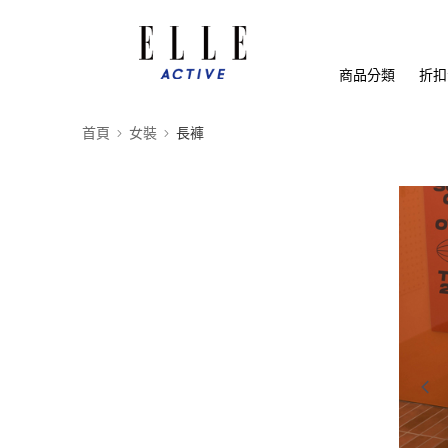
商品分類
折扣
首頁
女裝
長褲