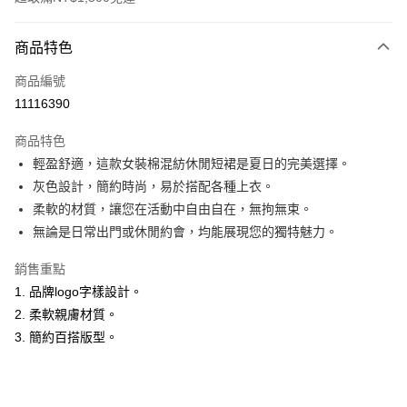
付款方式
商品特色
信用卡一次付款
商品編號
超商取貨付款
11116390
LINE Pay
商品特色
Apple Pay
輕盈舒適，這款女裝棉混紡休閒短裙是夏日的完美選擇。
灰色設計，簡約時尚，易於搭配各種上衣。
悠遊付
柔軟的材質，讓您在活動中自由自在，無拘無束。
ATM付款
無論是日常出門或休閒約會，均能展現您的獨特魅力。
銷售重點
運送方式
1. 品牌logo字樣設計。
全家取貨付款
2. 柔軟親膚材質。
每筆NT$60，滿NT$1,500(含以上)免運費
3. 簡約百搭版型。
付款後全家取貨
每筆NT$60，滿NT$1,500(含以上)免運費