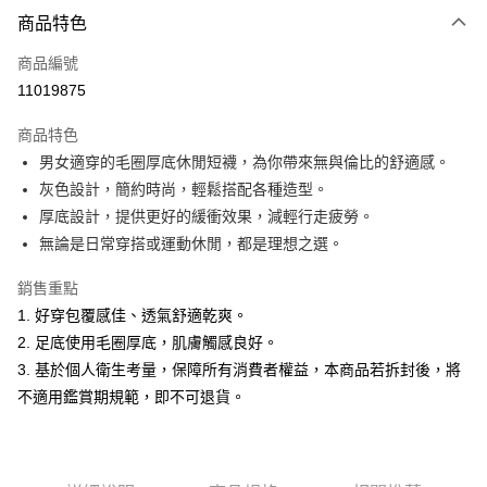
付款方式
商品特色
信用卡一次付款
商品編號
超商取貨付款
11019875
LINE Pay
商品特色
Apple Pay
男女適穿的毛圈厚底休閒短襪，為你帶來無與倫比的舒適感。
灰色設計，簡約時尚，輕鬆搭配各種造型。
悠遊付
厚底設計，提供更好的緩衝效果，減輕行走疲勞。
ATM付款
無論是日常穿搭或運動休閒，都是理想之選。
銷售重點
運送方式
1. 好穿包覆感佳、透氣舒適乾爽。
全家取貨付款
2. 足底使用毛圈厚底，肌膚觸感良好。
每筆NT$60，滿NT$1,500(含以上)免運費
3. 基於個人衛生考量，保障所有消費者權益，本商品若拆封後，將
付款後全家取貨
不適用鑑賞期規範，即不可退貨。
每筆NT$60，滿NT$1,500(含以上)免運費
萊爾富取貨付款