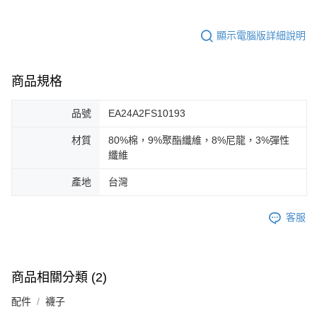
顯示電腦版詳細說明
商品規格
品號
EA24A2FS10193
材質
80%棉，9%聚酯纖維，8%尼龍，3%彈性
纖維
產地
台灣
客服
商品相關分類 (2)
配件
襪子