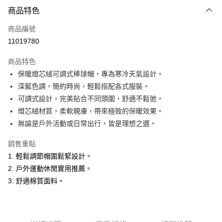
付款方式
商品特色
信用卡一次付款
商品編號
超商取貨付款
11019780
LINE Pay
商品特色
Apple Pay
保暖燈芯絨可調式棒球帽，專為寒冷天氣設計。
深藍色調，簡約時尚，輕鬆搭配各式服裝。
悠遊付
可調式設計，完美貼合不同頭圍，舒適不鬆弛。
ATM付款
燈芯絨材質，柔軟親膚，帶來極致的保暖效果。
無論是戶外活動或日常出行，皆是理想之選。
運送方式
銷售重點
全家取貨付款
1. 輕鬆調節帽圍鬆緊設計。
每筆NT$60，滿NT$1,500(含以上)免運費
2. 戶外運動休閒實用推薦。
付款後全家取貨
3. 舒適棉質面料。
每筆NT$60，滿NT$1,500(含以上)免運費
萊爾富取貨付款