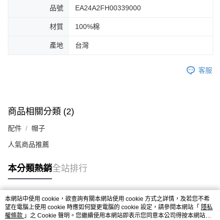
品號
EA24A2FH00339000
材質
100%棉
產地
台灣
客服
商品相關分類 (2)
配件
帽子
人氣商品推薦
本分類熱銷
全站排行
本網站中使用 cookie，欲查詢有關本網站使用 cookie 方式之詳情，及若您不希
熱門標籤
望在電腦上使用 cookie 時應如何變更電腦的 cookie 設定，請參閱本網站「
隱私
權條款
」之 Cookie 聲明。您繼續使用本網站即表示您同意本公司得按本網站使