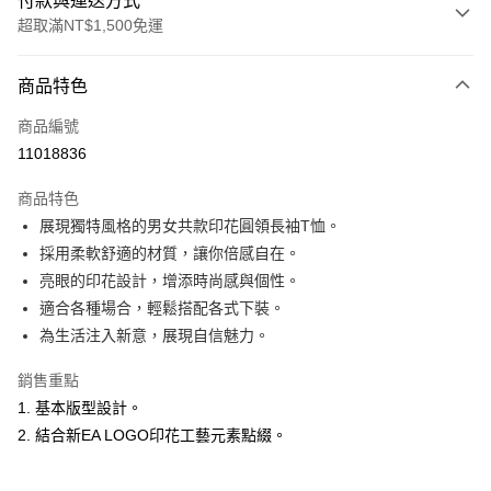
付款與運送方式
超取滿NT$1,500免運
付款方式
商品特色
信用卡一次付款
商品編號
超商取貨付款
11018836
LINE Pay
商品特色
Apple Pay
展現獨特風格的男女共款印花圓領長袖T恤。
採用柔軟舒適的材質，讓你倍感自在。
悠遊付
亮眼的印花設計，增添時尚感與個性。
ATM付款
適合各種場合，輕鬆搭配各式下裝。
為生活注入新意，展現自信魅力。
運送方式
銷售重點
全家取貨付款
1. 基本版型設計。
每筆NT$60，滿NT$1,500(含以上)免運費
2. 結合新EA LOGO印花工藝元素點綴。
付款後全家取貨