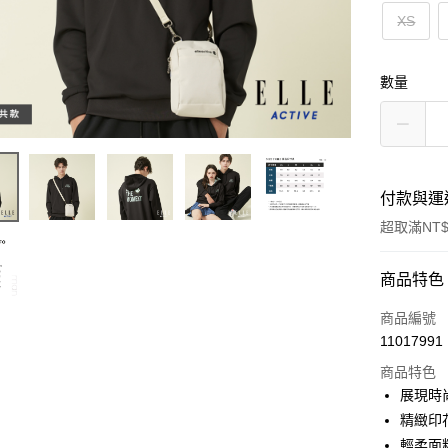
XS
數量
付款與運
超取滿NT$
付款方式
商品特色
信用卡一
商品編號
11017991
超商取貨
商品特色
LINE Pay
展現時
精緻印
Apple Pay
輕柔面