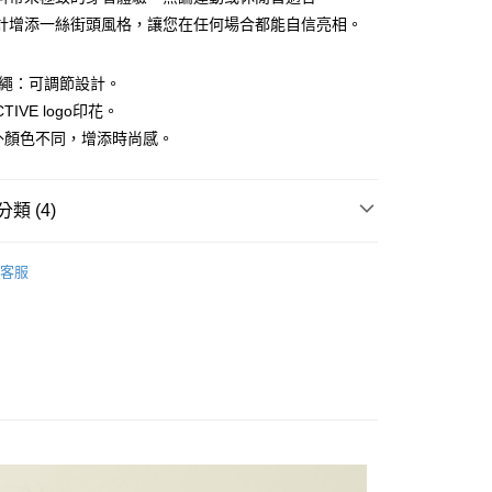
計增添一絲街頭風格，讓您在任何場合都能自信亮相。
調節繩：可調節設計。
ACTIVE logo印花。
裡外顏色不同，增添時尚感。
付款
0，滿NT$1,500(含以上)免運費
類 (4)
家取貨
袖上衣
0，滿NT$1,500(含以上)免運費
客服
推薦
貨付款
上衣】
0，滿NT$1,500(含以上)免運費
系列
爾富取貨
0，滿NT$1,500(含以上)免運費
付款
0，滿NT$1,500(含以上)免運費