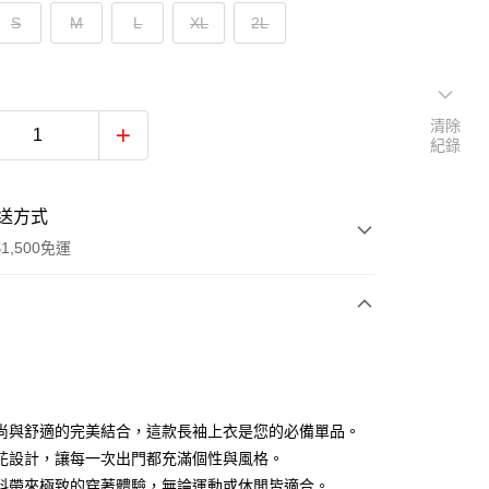
S
M
L
XL
2L
清除
紀錄
送方式
1,500免運
次付款
付款
尚與舒適的完美結合，這款長袖上衣是您的必備單品。
花設計，讓每一次出門都充滿個性與風格。
料帶來極致的穿著體驗，無論運動或休閒皆適合。