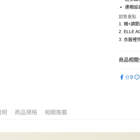
悠遊付
連帽設
ATM付款
銷售重點
1. 帽+
2. ELLE 
運送方式
3. 衣服
全家取貨
每筆NT$6
商品相關分
付款後全
男裝
長
每筆NT$6
分享
人氣商品
萊爾富取
男裝
【
每筆NT$6
男女共款
付款後萊
說明
商品規格
相關推薦
每筆NT$6
7-11取貨
每筆NT$6