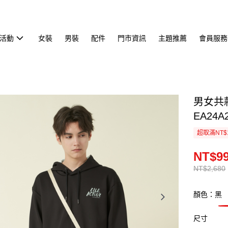
活動
女裝
男裝
配件
門市資訊
主題推薦
會員服務
男女共
EA24A2
超取滿NT$
NT$9
NT$2,680
顏色：黑
尺寸