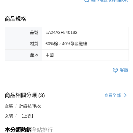
商品規格
品號
EA24A2F540182
材質
60%棉，40%聚酯纖維
產地
中國
客服
商品相關分類 (3)
查看全部
女裝
針織衫/毛衣
女裝
【上衣】
本分類熱銷
全站排行