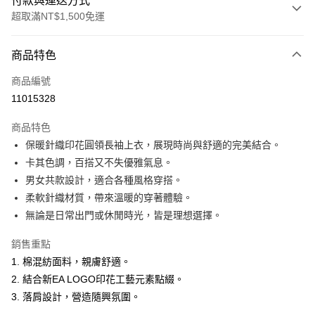
付款與運送方式
超取滿NT$1,500免運
付款方式
商品特色
信用卡一次付款
商品編號
超商取貨付款
11015328
LINE Pay
商品特色
Apple Pay
保暖針織印花圓領長袖上衣，展現時尚與舒適的完美結合。
卡其色調，百搭又不失優雅氣息。
悠遊付
男女共款設計，適合各種風格穿搭。
ATM付款
柔軟針織材質，帶來溫暖的穿著體驗。
無論是日常出門或休閒時光，皆是理想選擇。
運送方式
銷售重點
全家取貨付款
1. 棉混紡面料，親膚舒適。
每筆NT$60，滿NT$1,500(含以上)免運費
2. 結合新EA LOGO印花工藝元素點綴。
付款後全家取貨
3. 落肩設計，營造隨興氛圍。