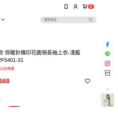
0
款 保暖針織印花圓領長袖上衣-淺藍
F5401-31
1,500免運
668
藍