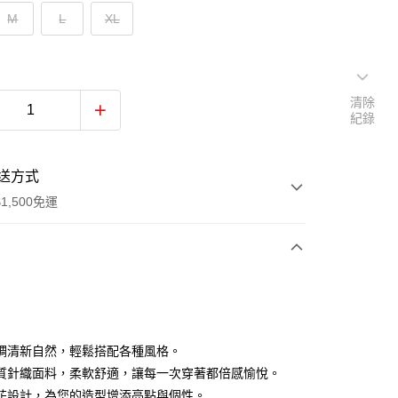
M
L
XL
清除
紀錄
送方式
1,500免運
次付款
付款
調清新自然，輕鬆搭配各種風格。
質針織面料，柔軟舒適，讓每一次穿著都倍感愉悅。
花設計，為您的造型增添亮點與個性。