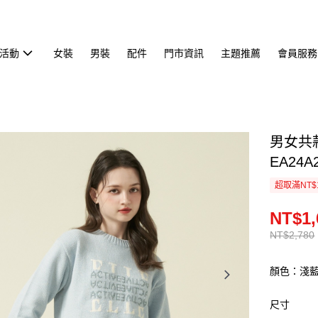
活動
女裝
男裝
配件
門市資訊
主題推薦
會員服務
男女共
EA24A2
超取滿NT$
NT$1,
NT$2,780
顏色：淺
尺寸