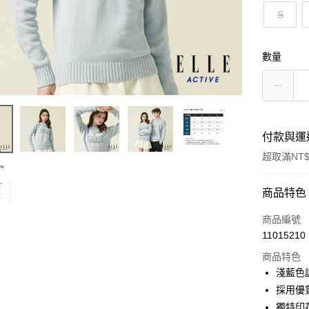
S
數量
付款與運
超取滿NT$
付款方式
商品特色
信用卡一
商品編號
11015210
超商取貨
商品特色
LINE Pay
淺藍色
採用優
Apple Pay
獨特印