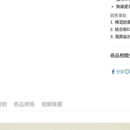
悠遊付
無論是
ATM付款
銷售重點
1. 棉混
2. 結合新
運送方式
3. 落肩
全家取貨
每筆NT$6
商品相關分
付款後全
女裝
針
每筆NT$6
分享
女裝
【
萊爾富取
男女共款
每筆NT$6
付款後萊
說明
商品規格
相關推薦
每筆NT$6
7-11取貨
每筆NT$6