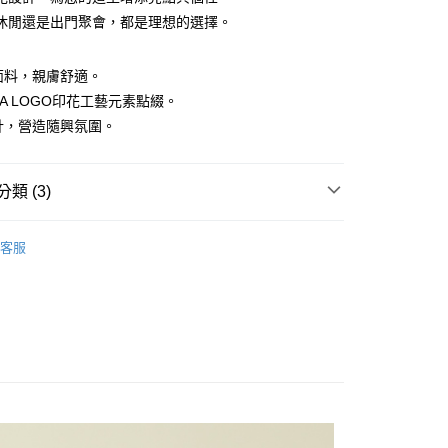
休閒還是出門聚會，都是理想的選擇。
紡面料，親膚舒適。
EA LOGO印花工藝元素點綴。
設計，營造隨興氛圍。
付款
0，滿NT$1,500(含以上)免運費
類 (3)
家取貨
織衫/毛衣
0，滿NT$1,500(含以上)免運費
客服
上衣】
貨付款
系列
0，滿NT$1,500(含以上)免運費
爾富取貨
0，滿NT$1,500(含以上)免運費
付款
0，滿NT$1,500(含以上)免運費