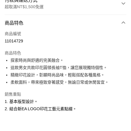
付款與運送方式
超取滿NT$1,500免運
付款方式
商品特色
信用卡一次付款
商品編號
超商取貨付款
11014729
LINE Pay
商品特色
Apple Pay
探索時尚與舒適的完美融合。
這款男女共款印花圓領長袖T恤，讓您展現獨特個性。
悠遊付
精緻印花設計，彰顯時尚品味，輕鬆搭配各種風格。
ATM付款
柔軟面料，帶來極致穿著感受，無論日常或休閒皆宜。
銷售重點
運送方式
1. 基本版型設計。
全家取貨付款
2. 結合新EA LOGO印花工藝元素點綴。
每筆NT$60，滿NT$1,500(含以上)免運費
付款後全家取貨