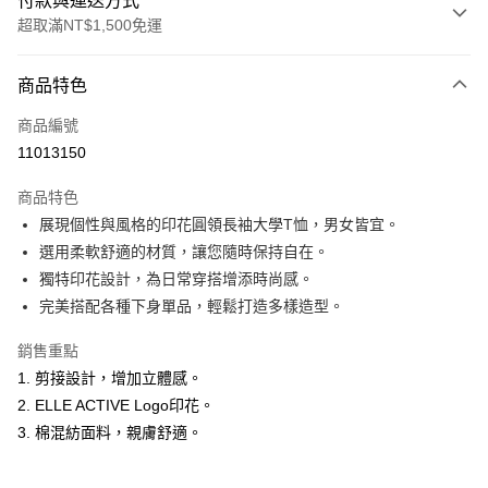
付款與運送方式
超取滿NT$1,500免運
付款方式
商品特色
信用卡一次付款
商品編號
超商取貨付款
11013150
LINE Pay
商品特色
Apple Pay
展現個性與風格的印花圓領長袖大學T恤，男女皆宜。
選用柔軟舒適的材質，讓您隨時保持自在。
悠遊付
獨特印花設計，為日常穿搭增添時尚感。
ATM付款
完美搭配各種下身單品，輕鬆打造多樣造型。
銷售重點
運送方式
1. 剪接設計，增加立體感。
全家取貨付款
2. ELLE ACTIVE Logo印花。
每筆NT$60，滿NT$1,500(含以上)免運費
3. 棉混紡面料，親膚舒適。
付款後全家取貨