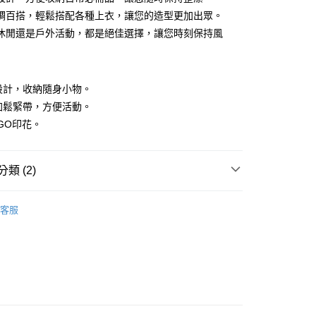
調百搭，輕鬆搭配各種上衣，讓您的造型更加出眾。
休閒還是戶外活動，都是絕佳選擇，讓您時刻保持風
袋設計，收納隨身小物。
添加鬆緊帶，方便活動。
付款
OGO印花。
0，滿NT$1,500(含以上)免運費
家取貨
類 (2)
0，滿NT$1,500(含以上)免運費
褲
貨付款
客服
0，滿NT$1,500(含以上)免運費
下著】
爾富取貨
0，滿NT$1,500(含以上)免運費
付款
0，滿NT$1,500(含以上)免運費