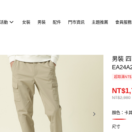
活動
女裝
男裝
配件
門市資訊
主題推薦
會員服務
男裝 
EA24A
超取滿NT$
NT$1,
NT$2,980
顏色：卡
尺寸