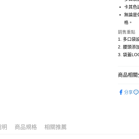
悠遊付
卡其色
無論是
ATM付款
格。
銷售重點
運送方式
1. 多口
2. 腰頭
全家取貨
3. 袋蓋L
每筆NT$6
付款後全
商品相關分
每筆NT$6
男裝
長
萊爾富取
分享
每筆NT$6
男裝
【
付款後萊
每筆NT$6
說明
商品規格
相關推薦
7-11取貨
每筆NT$6