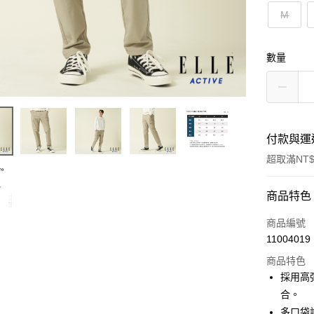
M
數量
付款與運
超取滿NT$
付款方式
商品特色
信用卡一
商品編號
11004019
超商取貨
商品特色
LINE Pay
採用高
合。
Apple Pay
多口袋