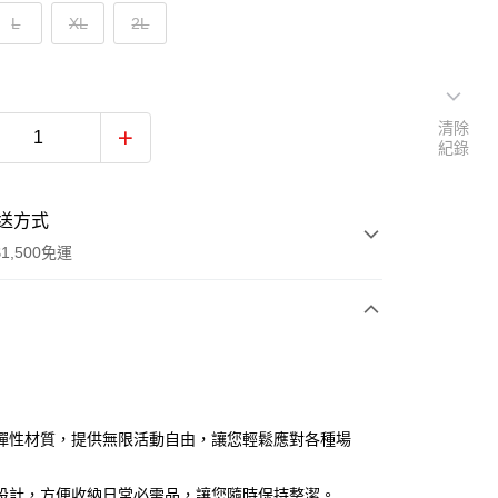
L
XL
2L
清除
紀錄
送方式
1,500免運
次付款
付款
彈性材質，提供無限活動自由，讓您輕鬆應對各種場
設計，方便收納日常必需品，讓您隨時保持整潔。