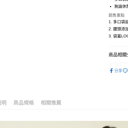
悠遊付
無論休
ATM付款
銷售重點
1. 多口
2. 腰頭
運送方式
3. 袋蓋L
全家取貨
每筆NT$6
商品相關分
付款後全
男裝
長
每筆NT$6
分享
男裝
【
萊爾富取
每筆NT$6
付款後萊
說明
商品規格
相關推薦
每筆NT$6
7-11取貨
每筆NT$6