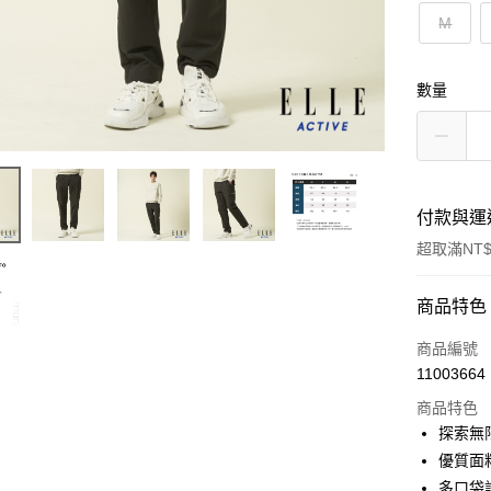
M
數量
付款與運
超取滿NT$
付款方式
商品特色
信用卡一
商品編號
11003664
超商取貨
商品特色
LINE Pay
探索無
優質面
Apple Pay
多口袋