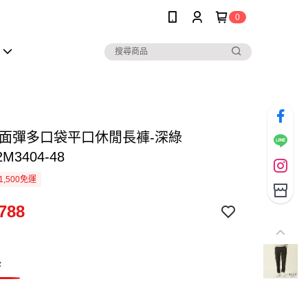
0
四面彈多口袋平口休閒長褲-深綠
2M3404-48
1,500免運
788
綠