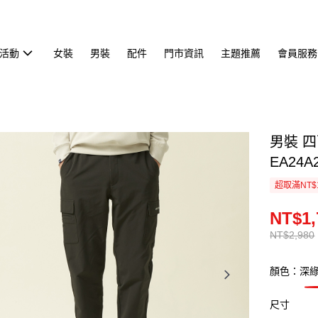
活動
女裝
男裝
配件
門市資訊
主題推薦
會員服務
男裝 
EA24A
超取滿NT$
NT$1,
NT$2,980
顏色：深
尺寸