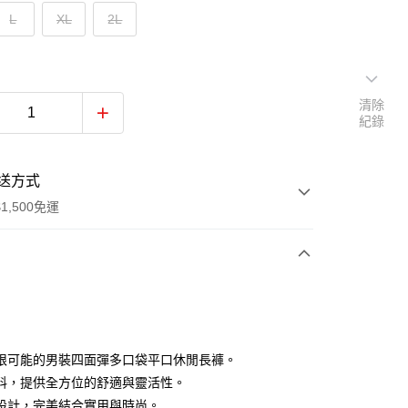
L
XL
2L
清除
紀錄
送方式
1,500免運
次付款
付款
限可能的男裝四面彈多口袋平口休閒長褲。
料，提供全方位的舒適與靈活性。
設計，完美結合實用與時尚。