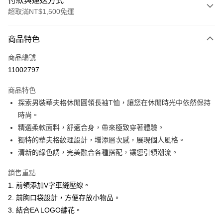
付款與運送方式
超取滿NT$1,500免運
付款方式
商品特色
信用卡一次付款
商品編號
超商取貨付款
11002797
LINE Pay
商品特色
Apple Pay
探索男裝華夫格休閒圓領長袖T恤，讓您在休閒時光中依然保持
時尚。
悠遊付
精選柔軟面料，舒適合身，帶來極致穿著體驗。
ATM付款
獨特的華夫格紋理設計，增添層次感，展現個人風格。
清新的綠色調，完美融合各種搭配，讓您引領潮流。
運送方式
銷售重點
全家取貨付款
1. 前領添加V字車縫壓線。
每筆NT$60，滿NT$1,500(含以上)免運費
2. 前胸口袋設計，方便存放小物品。
付款後全家取貨
3. 結合EA LOGO繡花。