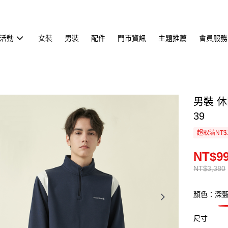
活動
女裝
男裝
配件
門市資訊
主題推薦
會員服務
男裝 休
39
超取滿NT$
NT$9
NT$3,380
顏色：深
尺寸