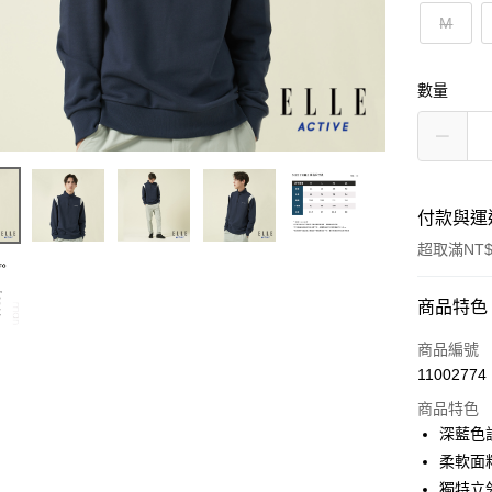
M
數量
付款與運
超取滿NT$
付款方式
商品特色
信用卡一
商品編號
11002774
超商取貨
商品特色
LINE Pay
深藍色
柔軟面
Apple Pay
獨特立