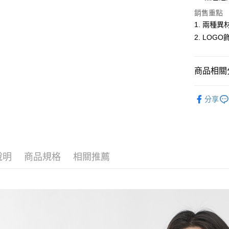
ATM付款
銷售重點
1. 兩種
2. LOG
運送方式
全家取貨
商品相關分
每筆NT$6
女裝
厚
付款後全
分享
女裝
【
每筆NT$6
萊爾富取
每筆NT$6
說明
商品規格
相關推薦
付款後萊
每筆NT$6
7-11取貨
每筆NT$6
付款後7-1