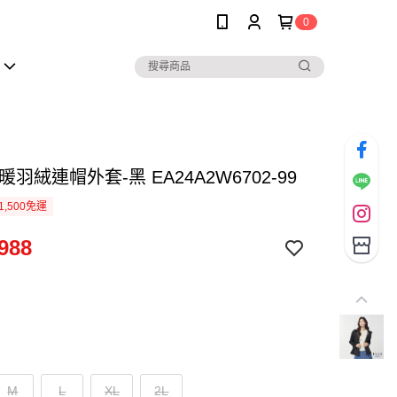
0
暖羽絨連帽外套-黑 EA24A2W6702-99
1,500免運
988
M
L
XL
2L