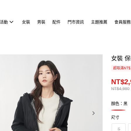
活動
女裝
男裝
配件
門市資訊
主題推薦
會員服務
女裝 保
超取滿NT$
NT$2,
NT$4,980
顏色：黑
尺寸
S