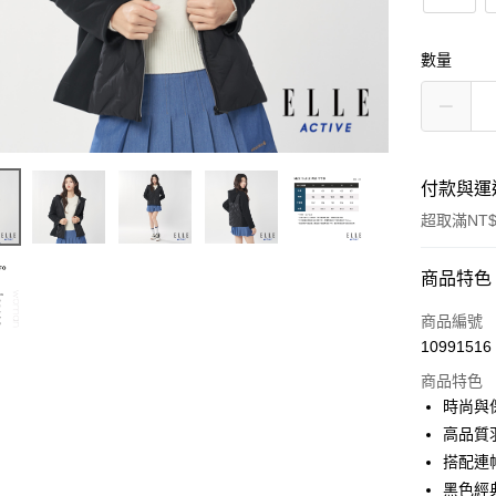
數量
付款與運
超取滿NT$
付款方式
商品特色
信用卡一
商品編號
10991516
超商取貨
商品特色
LINE Pay
時尚與
高品質
Apple Pay
搭配連
悠遊付
黑色經