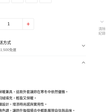
清除
紀錄
送方式
1,500免運
次付款
付款
保暖兼具，這款外套讓妳在寒冬中依然優雅。
羽絨填充，輕盈又保暖。
帽設計，增添時尚感與實用性。
典色調，讓妳在每個場合中都能展現自信與品味。