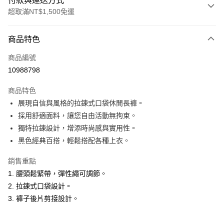
付款與運送方式
超取滿NT$1,500免運
付款方式
商品特色
信用卡一次付款
商品編號
超商取貨付款
10988798
LINE Pay
商品特色
Apple Pay
展現自信與風格的拉鍊式口袋休閒長褲。
採用舒適面料，讓您自由活動無拘束。
悠遊付
獨特拉鍊設計，增添時尚感與實用性。
ATM付款
黑色經典百搭，輕鬆搭配各種上衣。
銷售重點
運送方式
1. 腰頭鬆緊帶，彈性繩可調節。
全家取貨付款
2. 拉鍊式口袋設計。
每筆NT$60，滿NT$1,500(含以上)免運費
3. 褲子後片剪接設計。
付款後全家取貨