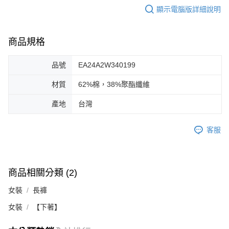
顯示電腦版詳細說明
商品規格
品號
EA24A2W340199
材質
62%棉，38%聚酯纖維
產地
台灣
客服
商品相關分類 (2)
女裝
長褲
女裝
【下著】