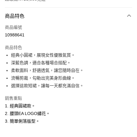
付款方式
商品特色
信用卡一次付款
商品編號
超商取貨付款
10988641
LINE Pay
商品特色
Apple Pay
經典小圓裙，展現女性優雅氣質。
深藍色調，適合各種場合搭配。
悠遊付
柔軟面料，舒適透氣，讓您隨時自在。
ATM付款
流暢剪裁，勾勒出完美身形曲線。
選擇這款短裙，讓每一天都充滿自信。
運送方式
銷售重點
全家取貨付款
1. 經典圓裙款。
每筆NT$60，滿NT$1,500(含以上)免運費
2. 腰頭EA LOGO繡花。
付款後全家取貨
3. 簡單俐落版型。
每筆NT$60，滿NT$1,500(含以上)免運費