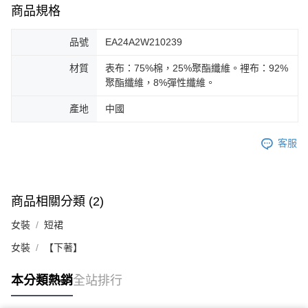
商品規格
品號
EA24A2W210239
材質
表布：75%棉，25%聚酯纖維。裡布：92%
聚酯纖維，8%彈性纖維。
產地
中國
客服
商品相關分類 (2)
女裝
短裙
女裝
【下著】
本分類熱銷
全站排行