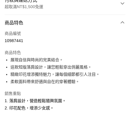
付款與運送方式
超取滿NT$1,500免運
付款方式
商品特色
信用卡一次付款
商品編號
超商取貨付款
10987441
LINE Pay
商品特色
Apple Pay
展現自信與時尚的完美結合。
這款短版落肩設計，讓您輕鬆穿出俏麗風格。
悠遊付
精緻印花增添獨特魅力，讓每個細節都引人注目。
ATM付款
柔軟面料帶來舒適與自在的穿著體驗。
銷售重點
運送方式
1. 落肩設計，營造輕鬆隨興氛圍。
全家取貨付款
2. 印花配色，增添少女感。
每筆NT$60，滿NT$1,500(含以上)免運費
付款後全家取貨