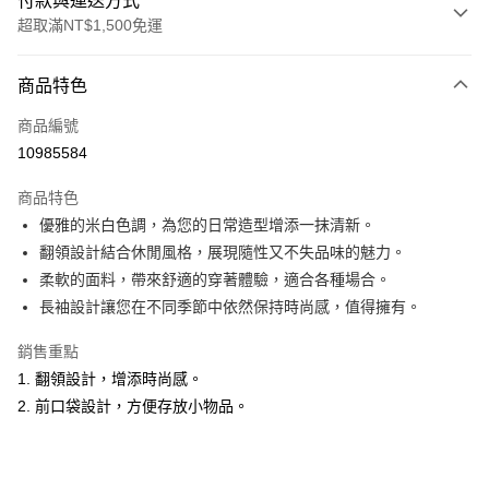
付款與運送方式
超取滿NT$1,500免運
付款方式
商品特色
信用卡一次付款
商品編號
超商取貨付款
10985584
LINE Pay
商品特色
Apple Pay
優雅的米白色調，為您的日常造型增添一抹清新。
翻領設計結合休閒風格，展現隨性又不失品味的魅力。
悠遊付
柔軟的面料，帶來舒適的穿著體驗，適合各種場合。
ATM付款
長袖設計讓您在不同季節中依然保持時尚感，值得擁有。
銷售重點
運送方式
1. 翻領設計，增添時尚感。
全家取貨付款
2. 前口袋設計，方便存放小物品。
每筆NT$60，滿NT$1,500(含以上)免運費
付款後全家取貨