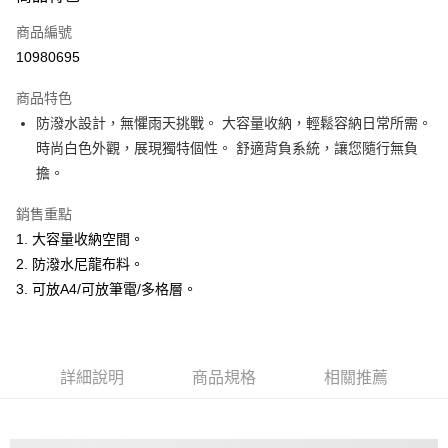
信用卡一次付款
商品編號
超商取貨付款
10980695
LINE Pay
商品特色
Apple Pay
防潑水設計，無懼雨天挑戰。 大容量收納，輕鬆容納日常所需。
時尚白色外觀，展現獨特個性。 舒適背負系統，讓您隨行無負
悠遊付
擔。
ATM付款
銷售重點
1. 大容量收納空間。
運送方式
2. 防潑水尼龍布料。
全家取貨付款
3. 可放A4/可放筆電/多格層。
每筆NT$60，滿NT$1,500(含以上)免運費
付款後全家取貨
每筆NT$60，滿NT$1,500(含以上)免運費
詳細說明
商品規格
相關推薦
萊爾富取貨付款
每筆NT$60，滿NT$1,500(含以上)免運費